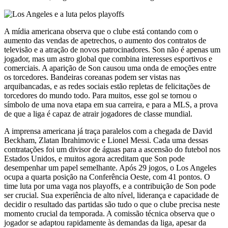
A mídia americana observa que o clube está contando com o
aumento das vendas de apetrechos, o aumento dos contratos de
televisão e a atração de novos patrocinadores. Son não é apenas um
jogador, mas um astro global que combina interesses esportivos e
comerciais. A aparição de Son causou uma onda de emoções entre
os torcedores. Bandeiras coreanas podem ser vistas nas
arquibancadas, e as redes sociais estão repletas de felicitações de
torcedores do mundo todo. Para muitos, esse gol se tornou o
símbolo de uma nova etapa em sua carreira, e para a MLS, a prova
de que a liga é capaz de atrair jogadores de classe mundial.
A imprensa americana já traça paralelos com a chegada de David
Beckham, Zlatan Ibrahimovic e Lionel Messi. Cada uma dessas
contratações foi um divisor de águas para a ascensão do futebol nos
Estados Unidos, e muitos agora acreditam que Son pode
desempenhar um papel semelhante. Após 29 jogos, o Los Angeles
ocupa a quarta posição na Conferência Oeste, com 41 pontos. O
time luta por uma vaga nos playoffs, e a contribuição de Son pode
ser crucial. Sua experiência de alto nível, liderança e capacidade de
decidir o resultado das partidas são tudo o que o clube precisa neste
momento crucial da temporada. A comissão técnica observa que o
jogador se adaptou rapidamente às demandas da liga, apesar da