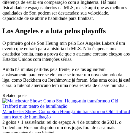
diferença de estilo em comparação com a Inglaterra. Há mais
fisicalidade e espaços abertos na MLS, mas é aqui que as melhores
qualidades de Son podem ser destacadas: sua velocidade,
capacidade de se abrir e habilidade para finalizar.
Los Angeles e a luta pelos playoffs
O primeiro gol de Son Heung-min pelo Los Angeles Lakers é um
evento que entrará para a história da MLS. Não é apenas uma
estatística bonita, mas a prova de que o atacante coreano chegou aos
Estados Unidos com intenções sérias.
Ainda há muitas partidas pela frente, e os fãs aguardam
ansiosamente para ver se ele pode se tornar um novo símbolo da
liga, como Beckham ou Ibrahimovic já foram. Mas uma coisa já está
clara: o futebol americano tem uma nova estrela de classe mundial.
Related posts
Manchester Show: Como Son Heung-min transformou Old Trafford
num teatro de humilhação
2 golos + 1 assistência: rei do espaço A 4 de outubro de 2021, o
Tottenham Hotspur disputou um dos jogos fora de casa mais
emocionantes da sua históri