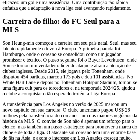
eficazes: um gol e uma assistência. Uma contribuição tão rápida
enfatiza que a adaptação à nova liga está avançando rapidamente.
Carreira do filho: do FC Seul para a
MLS
Son Heung-min começou a carreira em seu país natal, Seul, mas seu
talento rapidamente o levou à Europa. A primeira parada foi
Hamburgo, onde o coreano se consolidou como um jogador
promissor e técnico. O passo seguinte foi o Bayer Leverkusen, onde
Son se tornou um verdadeiro líder de ataque e atraiu a atenção de
clubes ingleses. Desde 2015, ele jogava pelo Tottenham, onde
disputou 454 partidas, marcou 173 gols e deu 101 assistências. No
White Hart Lane e depois no Tottenham Hotspur Stadium, tornou-se
uma figura cult para os torcedores e, na temporada 2024/25, ajudou
o clube a conquistar o tão esperado troféu: a Liga Europa.
A transferência para Los Angeles no verão de 2025 marcou um
novo capítulo em sua carreira. O clube americano pagou US$ 26
milhões pela transferência do coreano – um dos maiores negócios da
história da MLS. O convite de Son não é apenas um reforço para o
elenco, mas também um passo estratégico para promover a marca do
clube e de toda a liga. O atacante sul-coreano tem uma enorme base
de fãs na Ásia, e agora o interesse em Los Angeles cresceu muito.